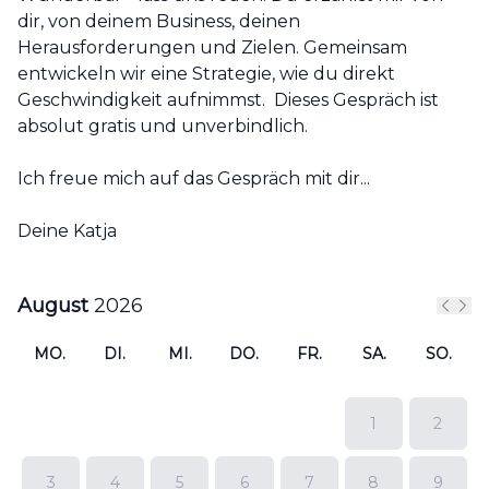
dir, von deinem Business, deinen
Herausforderungen und Zielen. Gemeinsam
entwickeln wir eine Strategie, wie du direkt
Geschwindigkeit aufnimmst. Dieses Gespräch ist
absolut gratis und unverbindlich.
Ich freue mich auf das Gespräch mit dir...
Deine Katja
August
2026
Vorhe
Näc
MO.
DI.
MI.
DO.
FR.
SA.
SO.
1
2
3
4
5
6
7
8
9